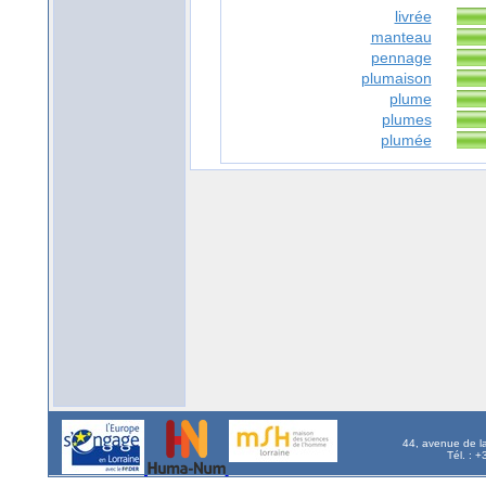
livrée
manteau
pennage
plumaison
plume
plumes
plumée
44, avenue de l
Tél. : 