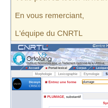
En vous remerciant,
L'équipe du CNRTL
Accueil
Portail lexical
Corpus
Lexique
Morphologie
Lexicographie
Etymologie
S
Entrez une forme
Dicosyn
CRISCO
PLUMAGE
, substantif
Sy