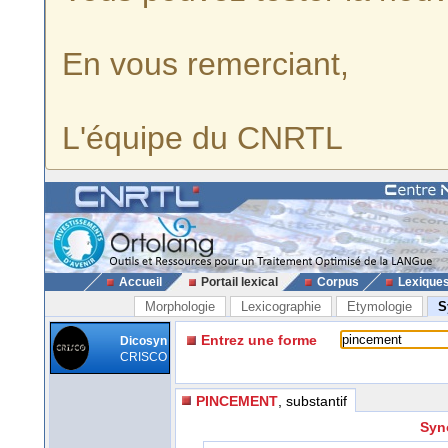
En vous remerciant,
L'équipe du CNRTL
Accueil
Portail lexical
Corpus
Lexique
Morphologie
Lexicographie
Etymologie
S
Entrez une forme
Dicosyn
CRISCO
PINCEMENT
, substantif
Syn