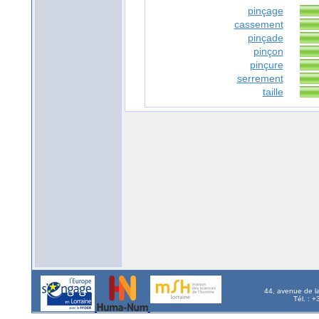
pinçage
cassement
pinçade
pinçon
pinçure
serrement
taille
44, avenue de l
Tél. : 