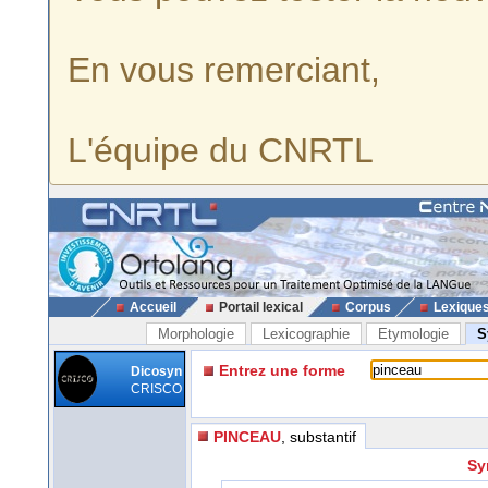
En vous remerciant,
L'équipe du CNRTL
Accueil
Portail lexical
Corpus
Lexique
Morphologie
Lexicographie
Etymologie
S
Entrez une forme
Dicosyn
CRISCO
PINCEAU
, substantif
Sy