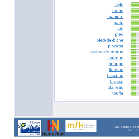
style
jambe
manière
patte
ton
pied
pied-de-biche
pincette
queue-de-morue
marque
houppe
flamme
faisceau
brosse
blaireau
touffe
44, avenue de l
Tél. : 