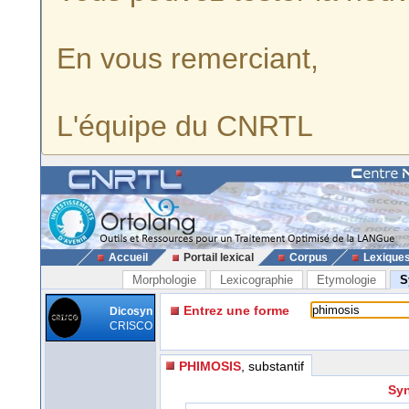
En vous remerciant,
L'équipe du CNRTL
Accueil
Portail lexical
Corpus
Lexique
Morphologie
Lexicographie
Etymologie
S
Entrez une forme
Dicosyn
CRISCO
PHIMOSIS
, substantif
Syn