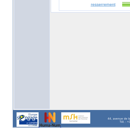
resserrement
44, avenue de l
Tél. : 