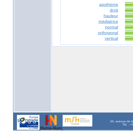
apothème
droit
hauteur
médiatrice
normal
orthogonal
vertical
44, avenue de l
Tél. : 