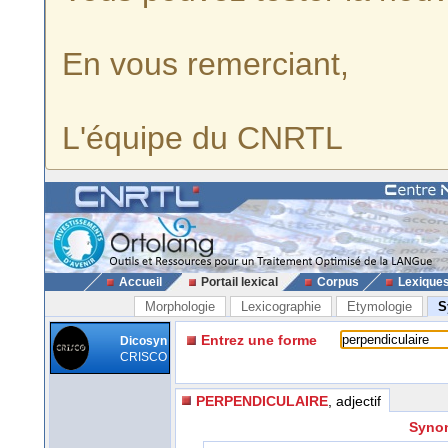
En vous remerciant,
L'équipe du CNRTL
Accueil
Portail lexical
Corpus
Lexique
Morphologie
Lexicographie
Etymologie
S
Entrez une forme
Dicosyn
CRISCO
PERPENDICULAIRE
, adjectif
Synon