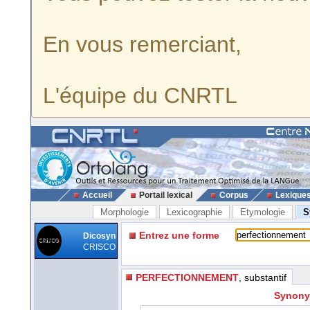
En vous remerciant,
L'équipe du CNRTL
Accueil
Portail lexical
Corpus
Lexique
Morphologie
Lexicographie
Etymologie
S
Entrez une forme
Dicosyn
CRISCO
PERFECTIONNEMENT
, substantif
Synonym