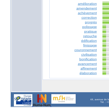
amélioration
amendement
achèvement
correction
progrès
polissage
pratique
retouche
édification
finissage
couronnement
civilisation
bonification
avancement
affinement
élaboration
44, avenue de l
Tél. : 