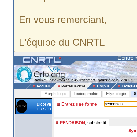
En vous remerciant,
L'équipe du CNRTL
Accueil
Portail lexical
Corpus
Lexique
Morphologie
Lexicographie
Etymologie
S
Entrez une forme
Dicosyn
CRISCO
PENDAISON
, substantif
Syn