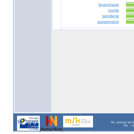
branchage
corde
penderie
suspension
44, avenue de l
Tél. : 