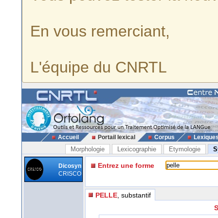
En vous remerciant,
L'équipe du CNRTL
Accueil
Portail lexical
Corpus
Lexique
Morphologie
Lexicographie
Etymologie
S
Entrez une forme
Dicosyn
CRISCO
PELLE
, substantif
S