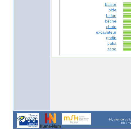
baiser
bide
bidon
bêche
chute
excavateur
gadin
palot
sape
44, avenue de l
Tél. : 