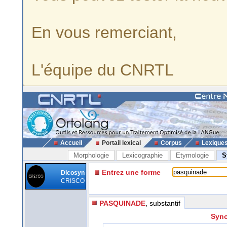
En vous remerciant,
L'équipe du CNRTL
Accueil
Portail lexical
Corpus
Lexique
Morphologie
Lexicographie
Etymologie
S
Entrez une forme
Dicosyn
CRISCO
PASQUINADE
, substantif
Syno