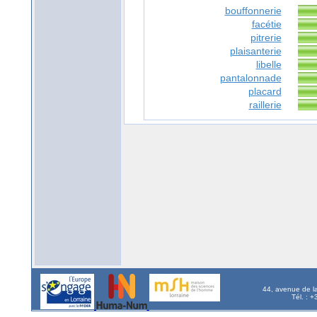
bouffonnerie
facétie
pitrerie
plaisanterie
libelle
pantalonnade
placard
raillerie
44, avenue de l
Tél. : 