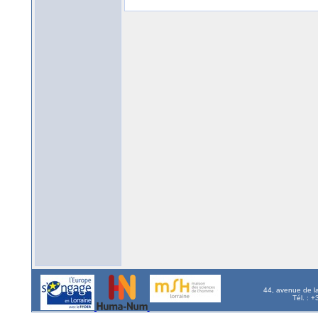
44, avenue de l
Tél. : 