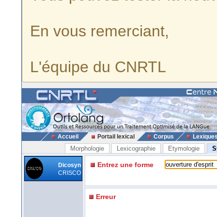
En vous remerciant,
L'équipe du CNRTL
Accueil
Portail lexical
Corpus
Lexique
Morphologie
Lexicographie
Etymologie
S
Entrez une forme
Dicosyn
CRISCO
Erreur