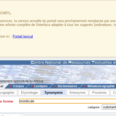
u CNRTL,
services, la version actuelle du portail sera prochainement remplacée par un
 une refonte complète de l'interface adaptée à tous les supports (ordinateurs, t
.
ion ici :
Portail lexical
cal
Corpus
Lexiques
Dictionnaires
Métalexicographie
cographie
Etymologie
Synonymie
Antonymie
Proxémie
C
ne forme
catégorie :