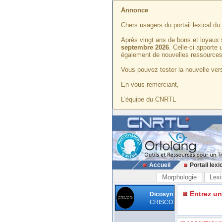
Annonce
Chers usagers du portail lexical d
Après vingt ans de bons et loyaux 
septembre 2026
. Celle-ci apporte
également de nouvelles ressources
Vous pouvez tester la nouvelle vers
En vous remerciant,
L'équipe du CNRTL
Accueil
Portail lexi
Morphologie
Lexi
Entrez u
Dicosyn
CRISCO