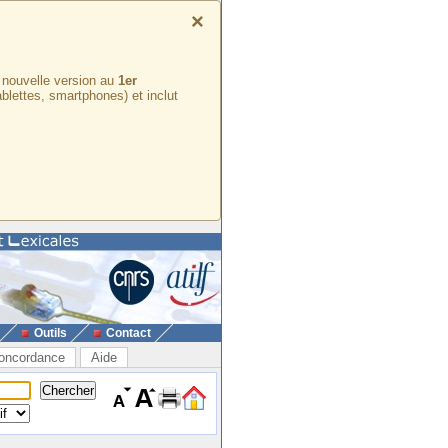
×
e nouvelle version au
1er
ablettes, smartphones) et inclut
Outils
Contact
oncordance
Aide