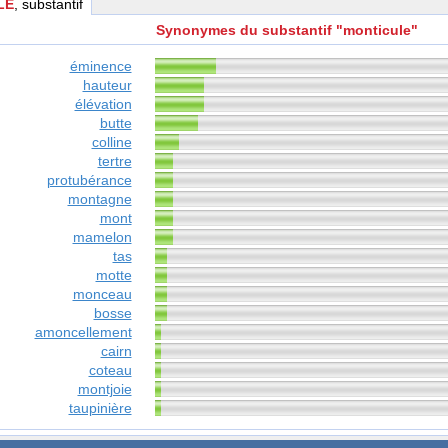
LE
, substantif
Synonymes du substantif "monticule"
éminence
hauteur
élévation
butte
colline
tertre
protubérance
montagne
mont
mamelon
tas
motte
monceau
bosse
amoncellement
cairn
coteau
montjoie
taupinière