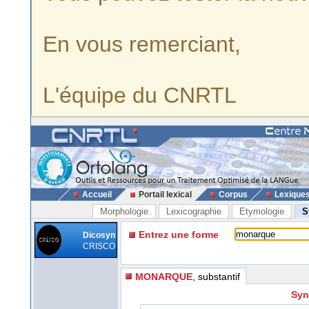
En vous remerciant,
L'équipe du CNRTL
Accueil
Portail lexical
Corpus
Lexique
Morphologie
Lexicographie
Etymologie
S
Entrez une forme
Dicosyn
CRISCO
MONARQUE
, substantif
Syn