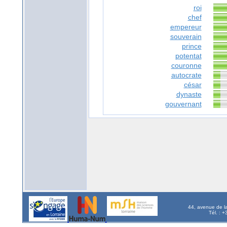
roi
chef
empereur
souverain
prince
potentat
couronne
autocrate
césar
dynaste
gouvernant
44, avenue de l
Tél. : 