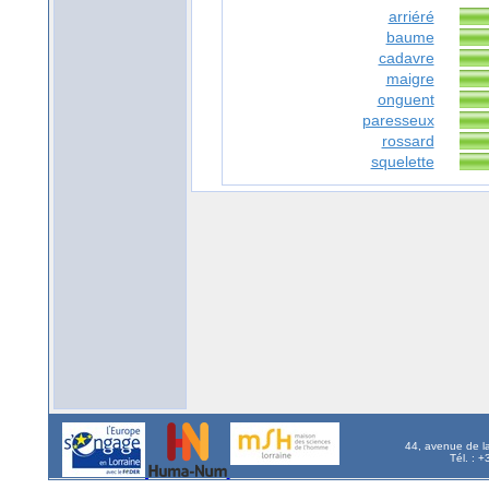
arriéré
baume
cadavre
maigre
onguent
paresseux
rossard
squelette
44, avenue de l
Tél. : 