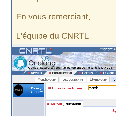
En vous remerciant,
L'équipe du CNRTL
Accueil
Portail lexical
Corpus
Lexique
Morphologie
Lexicographie
Etymologie
S
Entrez une forme
Dicosyn
CRISCO
MOMIE
, substantif
S