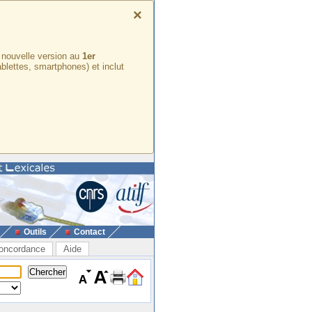
×
e nouvelle version au
1er
ablettes, smartphones) et inclut
Outils
Contact
oncordance
Aide