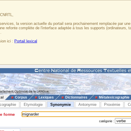
u CNRTL,
services, la version actuelle du portail sera prochainement remplacée par un
 une refonte complète de l'interface adaptée à tous les supports (ordinateurs, t
.
ion ici :
Portail lexical
cal
Corpus
Lexiques
Dictionnaires
Métalexicographie
cographie
Etymologie
Synonymie
Antonymie
Proxémie
C
ne forme
catégorie :