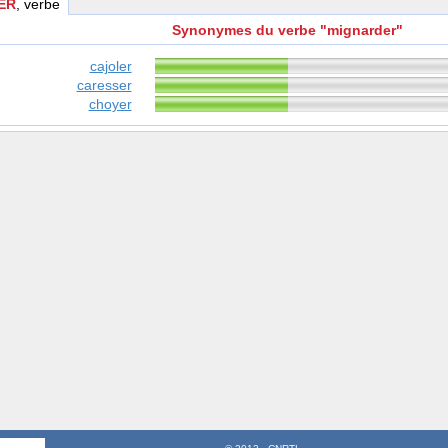
ER
, verbe
Synonymes du verbe "mignarder"
cajoler
caresser
choyer