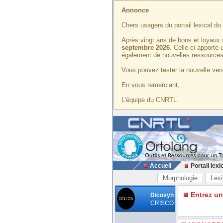
Annonce
Chers usagers du portail lexical d
Après vingt ans de bons et loyaux 
septembre 2026
. Celle-ci apporte
également de nouvelles ressources
Vous pouvez tester la nouvelle vers
En vous remerciant,
L'équipe du CNRTL
Accueil
Portail lexi
Morphologie
Lexi
Entrez u
Dicosyn
CRISCO