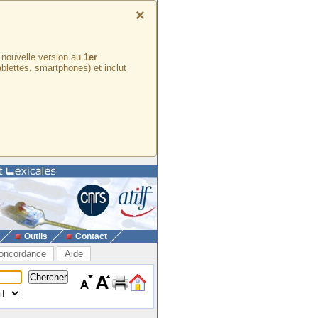
×
e nouvelle version au
1er
ablettes, smartphones) et inclut
Outils
Contact
oncordance
Aide