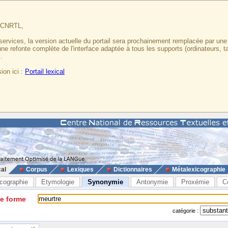
u CNRTL,
services, la version actuelle du portail sera prochainement remplacée par un
 une refonte complète de l'interface adaptée à tous les supports (ordinateurs, t
.
ion ici :
Portail lexical
cal
Corpus
Lexiques
Dictionnaires
Métalexicographie
cographie
Etymologie
Synonymie
Antonymie
Proxémie
C
ne forme
catégorie :