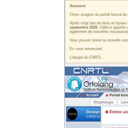
Annonce
Chers usagers du portail lexical d
Après vingt ans de bons et loyaux 
septembre 2026
. Celle-ci apporte
également de nouvelles ressources
Vous pouvez tester la nouvelle vers
En vous remerciant,
L'équipe du CNRTL
Accueil
Portail lexi
Morphologie
Lexi
Entrez u
Dicosyn
CRISCO