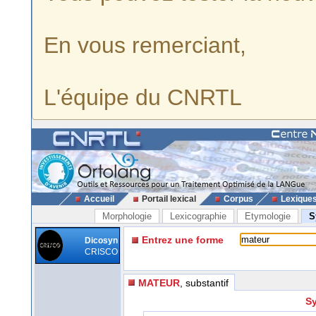
En vous remerciant,
L'équipe du CNRTL
Accueil
Portail lexical
Corpus
Lexique
Morphologie
Lexicographie
Etymologie
S
Entrez une forme
Dicosyn
CRISCO
MATEUR
, substantif
Sy