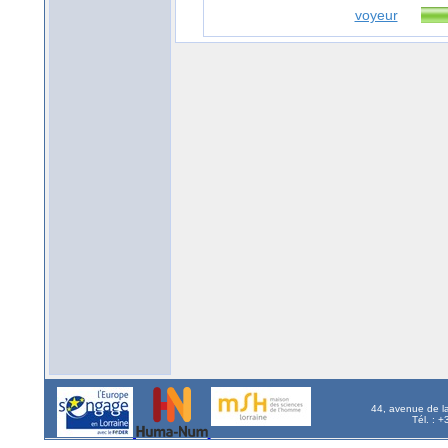
voyeur
44, avenue de l
Tél. : 