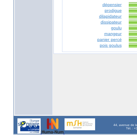
dépensier
prodigue
dilapidateur
dissipateur
goulu
mangeur
panier percé
pois goulus
44, avenue de l
Tél. : 