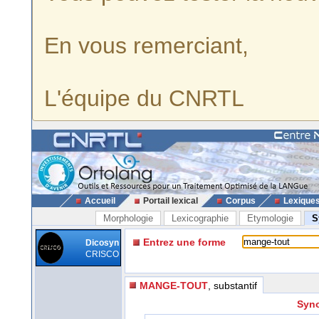
En vous remerciant,
L'équipe du CNRTL
Accueil
Portail lexical
Corpus
Lexique
Morphologie
Lexicographie
Etymologie
S
Entrez une forme
Dicosyn
CRISCO
MANGE-TOUT
, substantif
Syno