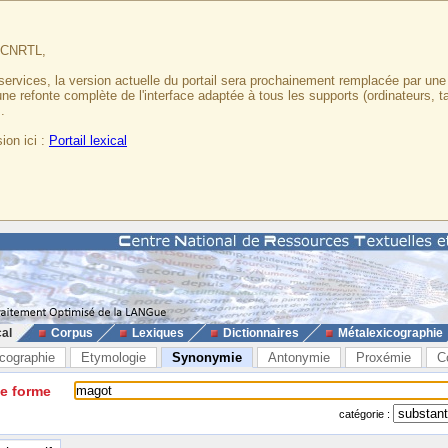
u CNRTL,
services, la version actuelle du portail sera prochainement remplacée par un
 une refonte complète de l'interface adaptée à tous les supports (ordinateurs, t
.
ion ici :
Portail lexical
cal
Corpus
Lexiques
Dictionnaires
Métalexicographie
cographie
Etymologie
Synonymie
Antonymie
Proxémie
C
ne forme
catégorie :