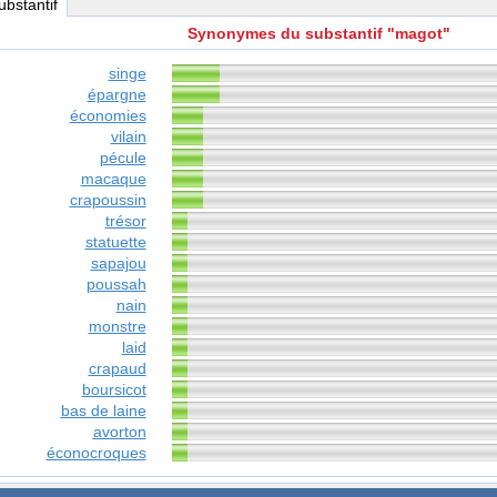
substantif
Synonymes du substantif "magot"
singe
épargne
économies
vilain
pécule
macaque
crapoussin
trésor
statuette
sapajou
poussah
nain
monstre
laid
crapaud
boursicot
bas de laine
avorton
éconocroques