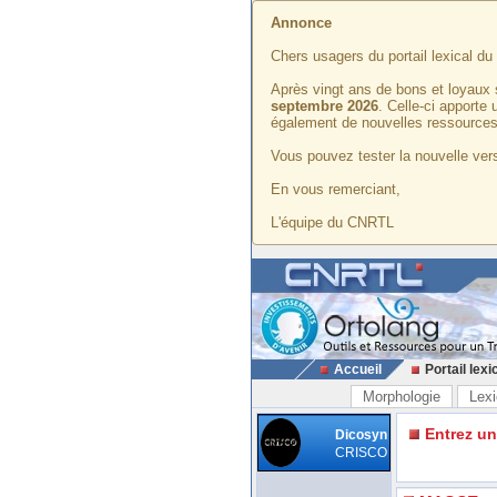
Annonce
Chers usagers du portail lexical d
Après vingt ans de bons et loyaux 
septembre 2026
. Celle-ci apporte
également de nouvelles ressources
Vous pouvez tester la nouvelle vers
En vous remerciant,
L'équipe du CNRTL
Accueil
Portail lexi
Morphologie
Lexi
Entrez u
Dicosyn
CRISCO