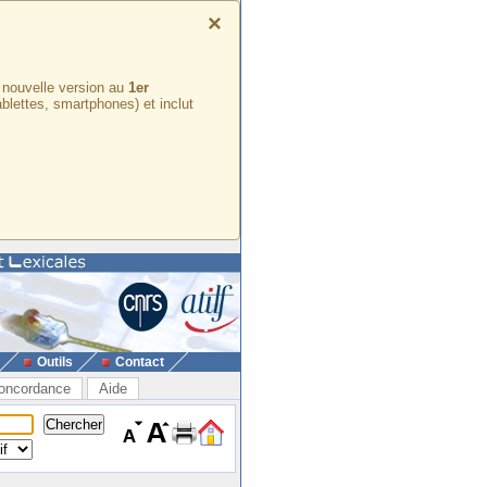
×
e nouvelle version au
1er
ablettes, smartphones) et inclut
Outils
Contact
oncordance
Aide