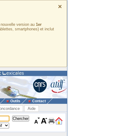
×
e nouvelle version au
1er
ablettes, smartphones) et inclut
Outils
Contact
oncordance
Aide