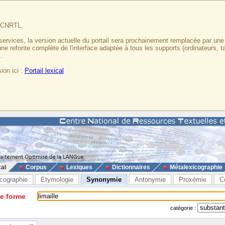
u CNRTL,
services, la version actuelle du portail sera prochainement remplacée par un
 une refonte complète de l'interface adaptée à tous les supports (ordinateurs, t
.
ion ici :
Portail lexical
cal
Corpus
Lexiques
Dictionnaires
Métalexicographie
cographie
Etymologie
Synonymie
Antonymie
Proxémie
C
ne forme
catégorie :