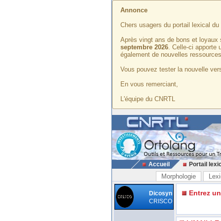
Annonce
Chers usagers du portail lexical d
Après vingt ans de bons et loyaux 
septembre 2026
. Celle-ci apporte
également de nouvelles ressources
Vous pouvez tester la nouvelle vers
En vous remerciant,
L'équipe du CNRTL
Accueil
Portail lexi
Morphologie
Lexi
Entrez u
Dicosyn
CRISCO