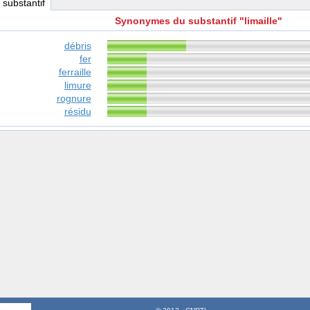
, substantif
Synonymes du substantif "limaille"
débris
fer
ferraille
limure
rognure
résidu