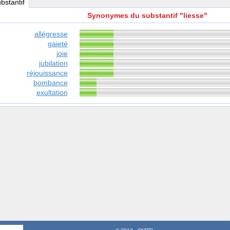
ubstantif
Synonymes du substantif "liesse"
allégresse
gaieté
joie
jubilation
réjouissance
bombance
exultation