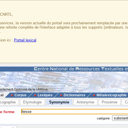
u CNRTL,
services, la version actuelle du portail sera prochainement remplacée par un
 une refonte complète de l'interface adaptée à tous les supports (ordinateurs, t
.
ion ici :
Portail lexical
cal
Corpus
Lexiques
Dictionnaires
Métalexicographie
cographie
Etymologie
Synonymie
Antonymie
Proxémie
C
ne forme
catégorie :