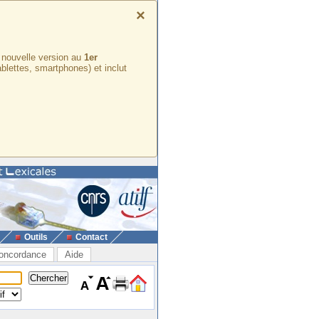
×
e nouvelle version au
1er
ablettes, smartphones) et inclut
Outils
Contact
oncordance
Aide