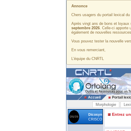
Annonce
Chers usagers du portail lexical d
Après vingt ans de bons et loyaux 
septembre 2026
. Celle-ci apporte
également de nouvelles ressources
Vous pouvez tester la nouvelle vers
En vous remerciant,
L'équipe du CNRTL
Accueil
Portail lexi
Morphologie
Lexi
Entrez u
Dicosyn
CRISCO