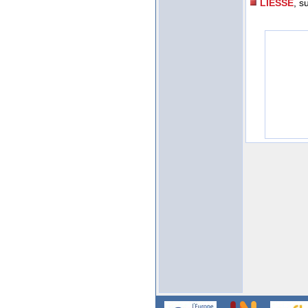
LIESSE
, s