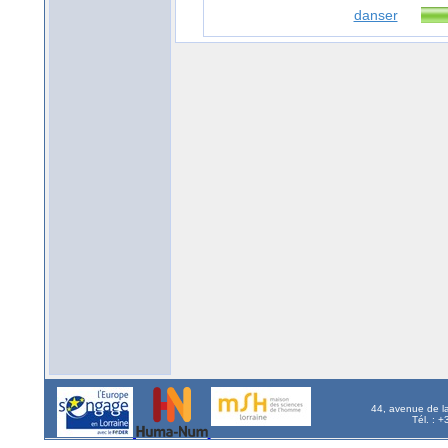
danser
44, avenue de l
Tél. : 