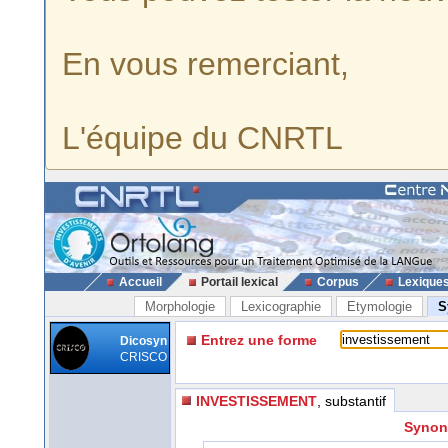
En vous remerciant,
L'équipe du CNRTL
Accueil
Portail lexical
Corpus
Lexique
Morphologie
Lexicographie
Etymologie
S
Entrez une forme
Dicosyn
CRISCO
INVESTISSEMENT
, substantif
Synon