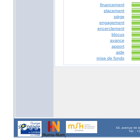
financement
placement
siège
engagement
encerclement
blocus
avance
apport
aide
mise de fonds
44, avenue de l
Tél. : 