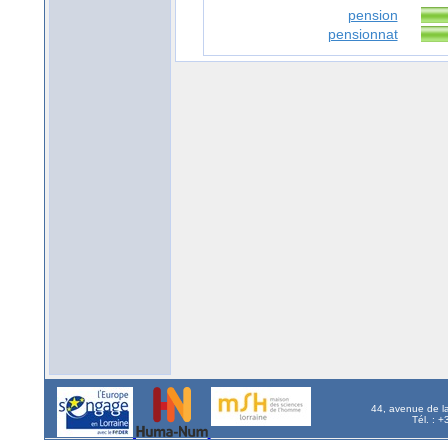
pension
pensionnat
44, avenue de l
Tél. : 