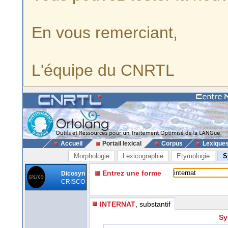
En vous remerciant,
L'équipe du CNRTL
Accueil
Portail lexical
Corpus
Lexique
Morphologie
Lexicographie
Etymologie
S
Entrez une forme
Dicosyn
CRISCO
INTERNAT
, substantif
Sy