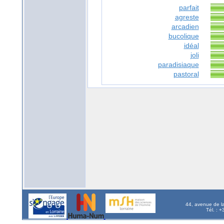
parfait
agreste
arcadien
bucolique
idéal
joli
paradisiaque
pastoral
44, avenue de l
Tél. : 