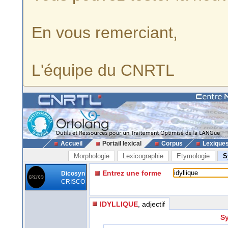
En vous remerciant,
L'équipe du CNRTL
Accueil
Portail lexical
Corpus
Lexique
Morphologie
Lexicographie
Etymologie
S
Entrez une forme
Dicosyn
CRISCO
IDYLLIQUE
, adjectif
Sy