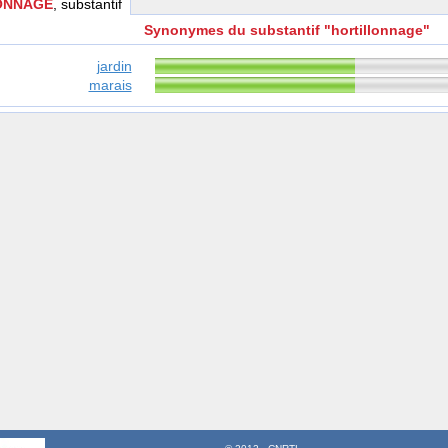
ONNAGE
, substantif
Synonymes du substantif "hortillonnage"
jardin
marais