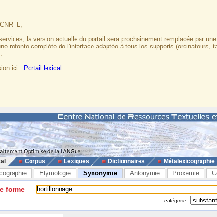
u CNRTL,
services, la version actuelle du portail sera prochainement remplacée par un
 une refonte complète de l'interface adaptée à tous les supports (ordinateurs, t
.
ion ici :
Portail lexical
cal
Corpus
Lexiques
Dictionnaires
Métalexicographie
cographie
Etymologie
Synonymie
Antonymie
Proxémie
C
ne forme
catégorie :