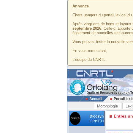
Annonce
Chers usagers du portail lexical d
Après vingt ans de bons et loyaux 
septembre 2026
. Celle-ci apporte
également de nouvelles ressources
Vous pouvez tester la nouvelle vers
En vous remerciant,
L'équipe du CNRTL
Accueil
Portail lexi
Morphologie
Lexi
Entrez u
Dicosyn
CRISCO