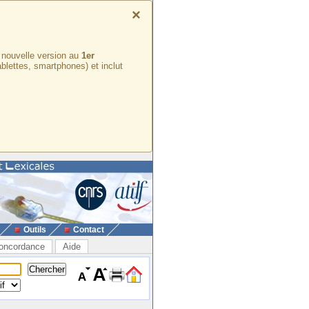
×
e nouvelle version au
1er
ablettes, smartphones) et inclut
Outils
Contact
oncordance
Aide