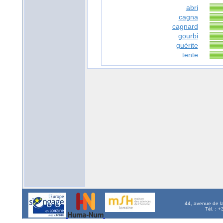
abri
cagna
cagnard
gourbi
guérite
tente
44, avenue de l
Tél. : 