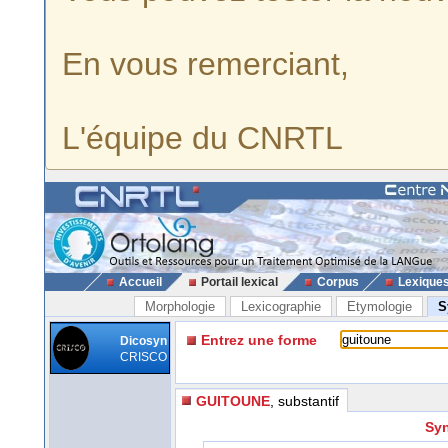
En vous remerciant,
L'équipe du CNRTL
Accueil
Portail lexical
Corpus
Lexique
Morphologie
Lexicographie
Etymologie
S
Entrez une forme
Dicosyn
CRISCO
GUITOUNE
, substantif
Syn