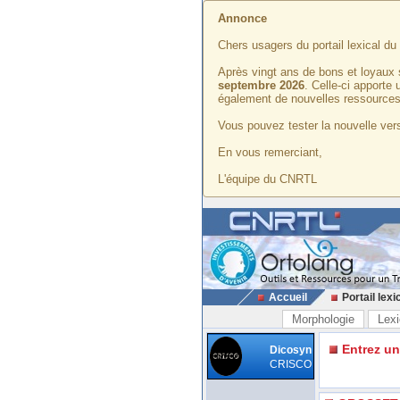
Annonce
Chers usagers du portail lexical d
Après vingt ans de bons et loyaux 
septembre 2026
. Celle-ci apporte
également de nouvelles ressources
Vous pouvez tester la nouvelle vers
En vous remerciant,
L'équipe du CNRTL
Accueil
Portail lexi
Morphologie
Lexi
Entrez u
Dicosyn
CRISCO