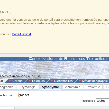
u CNRTL,
services, la version actuelle du portail sera prochainement remplacée par un
 une refonte complète de l'interface adaptée à tous les supports (ordinateurs, t
.
ion ici :
Portail lexical
cal
Corpus
Lexiques
Dictionnaires
Métalexicographie
cographie
Etymologie
Synonymie
Antonymie
Proxémie
C
ne forme
catégorie :