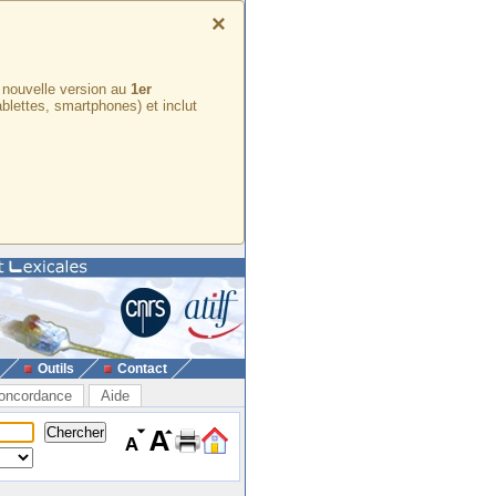
×
e nouvelle version au
1er
ablettes, smartphones) et inclut
Outils
Contact
oncordance
Aide