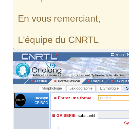
En vous remerciant,
L'équipe du CNRTL
Accueil
Portail lexical
Corpus
Lexique
Morphologie
Lexicographie
Etymologie
S
Entrez une forme
Dicosyn
CRISCO
GRISERIE
, substantif
Sy