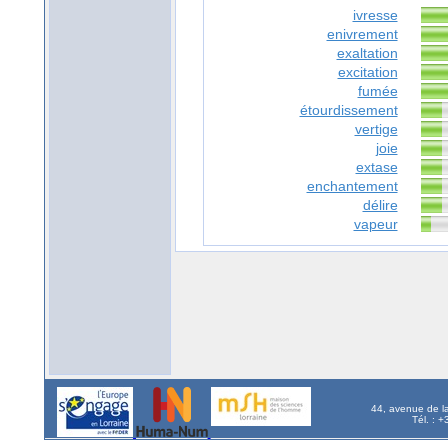
ivresse
enivrement
exaltation
excitation
fumée
étourdissement
vertige
joie
extase
enchantement
délire
vapeur
44, avenue de l
Tél. : 