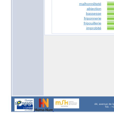
malhonnêteté
abjection
bassesse
friponnerie
fripouillerie
improbité
44, avenue de l
Tél. : 