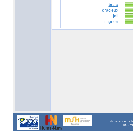
beau
gracieux
joli
mignon
44, avenue de l
Tél. : 