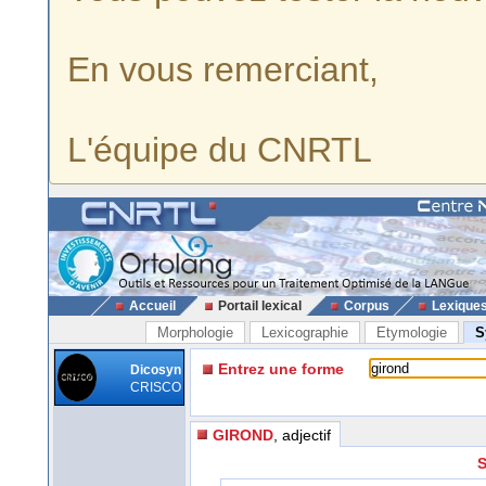
En vous remerciant,
L'équipe du CNRTL
Accueil
Portail lexical
Corpus
Lexique
Morphologie
Lexicographie
Etymologie
S
Entrez une forme
Dicosyn
CRISCO
GIROND
, adjectif
S