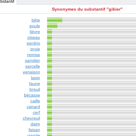
ubstantif
Synonymes du substantif "gibier"
bête
poule
lièvre
oiseau
perdrix
proie
remise
sanglier
sarcelle
venaison
lapin
faune
breuil
bécasse
caille
canard
cerf
chevreuil
daim
faisan
viande