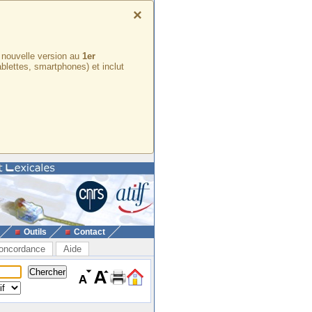
×
e nouvelle version au
1er
ablettes, smartphones) et inclut
Outils
Contact
oncordance
Aide