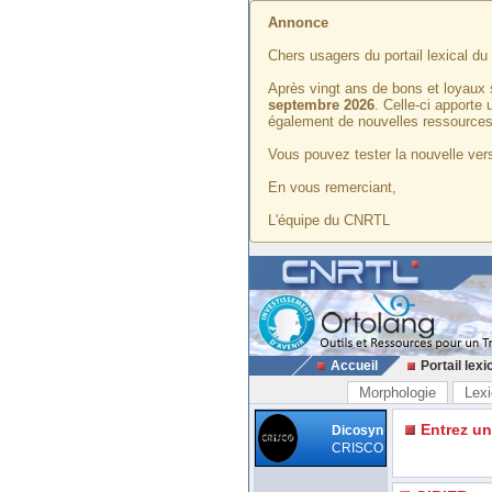
Annonce
Chers usagers du portail lexical d
Après vingt ans de bons et loyaux 
septembre 2026
. Celle-ci apporte
également de nouvelles ressources
Vous pouvez tester la nouvelle vers
En vous remerciant,
L'équipe du CNRTL
Accueil
Portail lexi
Morphologie
Lexi
Entrez u
Dicosyn
CRISCO