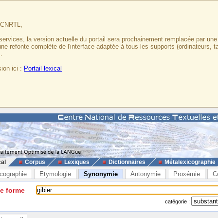
u CNRTL,
services, la version actuelle du portail sera prochainement remplacée par un
 une refonte complète de l'interface adaptée à tous les supports (ordinateurs, t
.
ion ici :
Portail lexical
cal
Corpus
Lexiques
Dictionnaires
Métalexicographie
cographie
Etymologie
Synonymie
Antonymie
Proxémie
C
ne forme
catégorie :