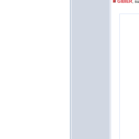
GIBIER
, s