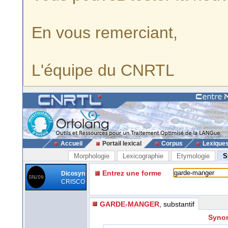
En vous remerciant,
L'équipe du CNRTL
Accueil
Portail lexical
Corpus
Lexique
Morphologie
Lexicographie
Etymologie
S
Entrez une forme
Dicosyn
CRISCO
GARDE-MANGER
, substantif
Synon