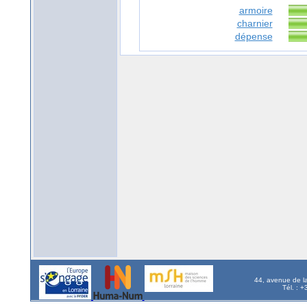
armoire
charnier
dépense
44, avenue de l
Tél. : 