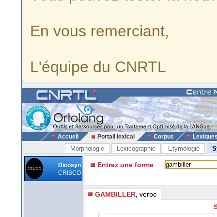
En vous remerciant,
L'équipe du CNRTL
Accueil
Portail lexical
Corpus
Lexique
Morphologie
Lexicographie
Etymologie
S
Entrez une forme
Dicosyn
CRISCO
GAMBILLER
, verbe
S