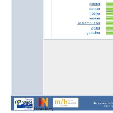
gigoter
danser
frétiller
remuer
se trémousser
agiter
guincher
44, avenue de l
Tél. : 