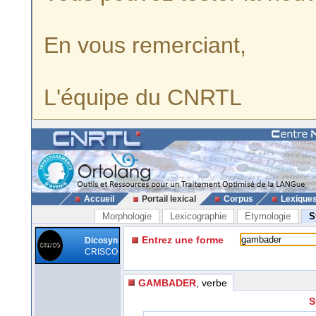
En vous remerciant,
L'équipe du CNRTL
Accueil
Portail lexical
Corpus
Lexique
Morphologie
Lexicographie
Etymologie
S
Entrez une forme
Dicosyn
CRISCO
GAMBADER
, verbe
S