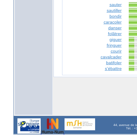
sauter
sautiller
bondir
caracoler
danser
folâtrer
giguer
fringuer
courir
cavalcader
batifoler
s'ébattre
44, avenue de l
Tél. : 