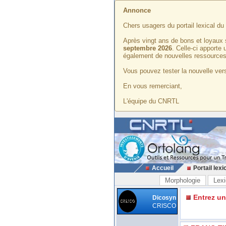
Annonce
Chers usagers du portail lexical d
Après vingt ans de bons et loyaux 
septembre 2026
. Celle-ci apporte
également de nouvelles ressources
Vous pouvez tester la nouvelle vers
En vous remerciant,
L'équipe du CNRTL
Accueil
Portail lexi
Morphologie
Lexi
Entrez u
Dicosyn
CRISCO