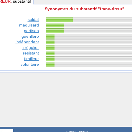
IREUR
, substantif
Synonymes du substantif "franc-tireur"
soldat
maquisard
partisan
guérillero
indépendant
irrégulier
résistant
tirailleur
volontaire