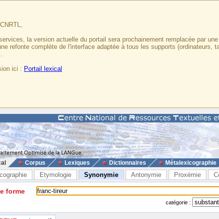
u CNRTL,
services, la version actuelle du portail sera prochainement remplacée par un
 une refonte complète de l'interface adaptée à tous les supports (ordinateurs, t
.
ion ici :
Portail lexical
cal
Corpus
Lexiques
Dictionnaires
Métalexicographie
cographie
Etymologie
Synonymie
Antonymie
Proxémie
C
ne forme
catégorie :