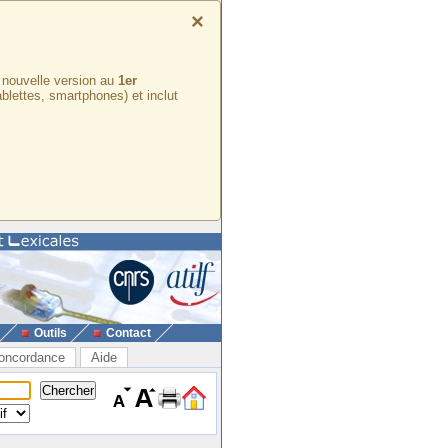
×
e nouvelle version au
1er
ablettes, smartphones) et inclut
Outils
Contact
oncordance
Aide