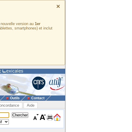
×
e nouvelle version au
1er
ablettes, smartphones) et inclut
Outils
Contact
oncordance
Aide