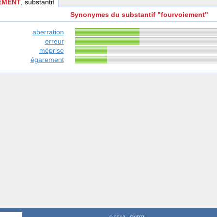
EMENT
, substantif
Synonymes du substantif "fourvoiement"
aberration
erreur
méprise
égarement