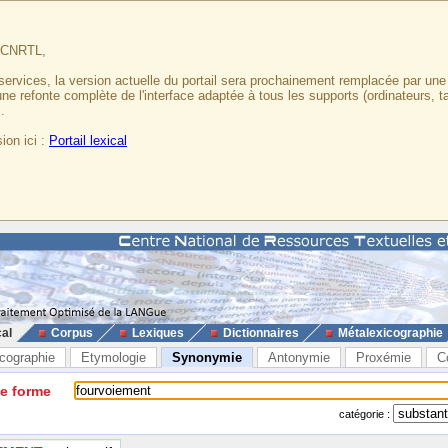
u CNRTL,
services, la version actuelle du portail sera prochainement remplacée par un
 une refonte complète de l'interface adaptée à tous les supports (ordinateurs, t
.
ion ici :
Portail lexical
cal
Corpus
Lexiques
Dictionnaires
Métalexicographie
cographie
Etymologie
Synonymie
Antonymie
Proxémie
C
ne forme
catégorie :