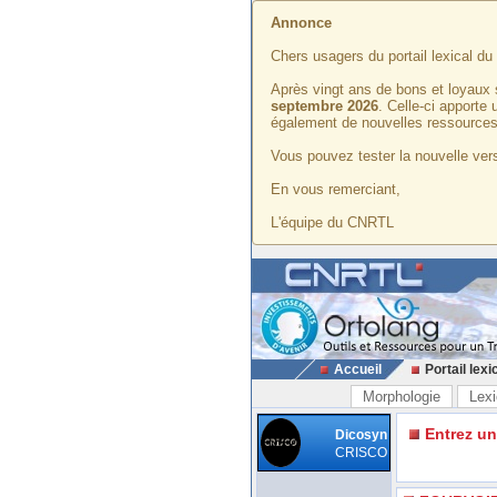
Annonce
Chers usagers du portail lexical d
Après vingt ans de bons et loyaux 
septembre 2026
. Celle-ci apporte
également de nouvelles ressources
Vous pouvez tester la nouvelle vers
En vous remerciant,
L'équipe du CNRTL
Accueil
Portail lexi
Morphologie
Lexi
Entrez u
Dicosyn
CRISCO