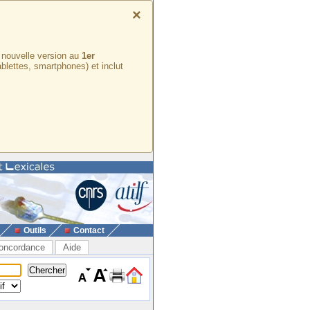
×
e nouvelle version au
1er
ablettes, smartphones) et inclut
Outils
Contact
oncordance
Aide