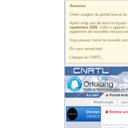
Annonce
Chers usagers du portail lexical d
Après vingt ans de bons et loyaux 
septembre 2026
. Celle-ci apporte
également de nouvelles ressources
Vous pouvez tester la nouvelle vers
En vous remerciant,
L'équipe du CNRTL
Accueil
Portail lexi
Morphologie
Lexi
Entrez u
Dicosyn
CRISCO