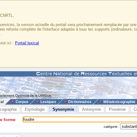
u CNRTL,
services, la version actuelle du portail sera prochainement remplacée par un
 une refonte complète de l'interface adaptée à tous les supports (ordinateurs, t
.
ion ici :
Portail lexical
cal
Corpus
Lexiques
Dictionnaires
Métalexicographie
cographie
Etymologie
Synonymie
Antonymie
Proxémie
C
ne forme
catégorie :