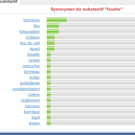
 substantif
Synonymes du substantif "foudre"
tonnerre
feu
fulguration
critique
feu du ciel
épart
futaille
orage
reproche
tonneau
éclair
emballage
condamnation
colère
châtiment
carreau
barrique
baril
épars