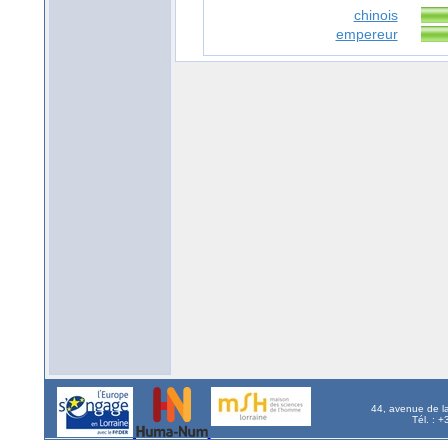
chinois
empereur
44, avenue de l
Tél. : 