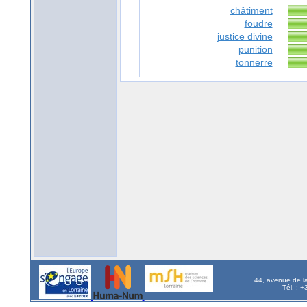
châtiment
foudre
justice divine
punition
tonnerre
44, avenue de l
Tél. : 