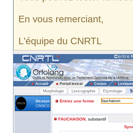
En vous remerciant,
L'équipe du CNRTL
Accueil
Portail lexical
Corpus
Lexique
Morphologie
Lexicographie
Etymologie
S
Entrez une forme
Dicosyn
CRISCO
FAUCHAISON
, substantif
Syno