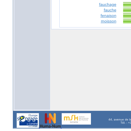
fauchage
fauche
fenaison
moisson
44, avenue de l
Tél. : 