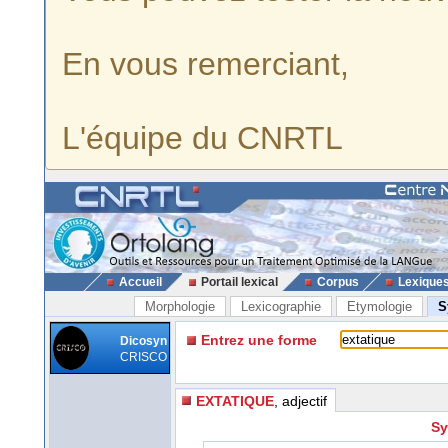
En vous remerciant,
L'équipe du CNRTL
Accueil
Portail lexical
Corpus
Lexique
Morphologie
Lexicographie
Etymologie
S
Entrez une forme
Dicosyn
CRISCO
EXTATIQUE
, adjectif
Sy