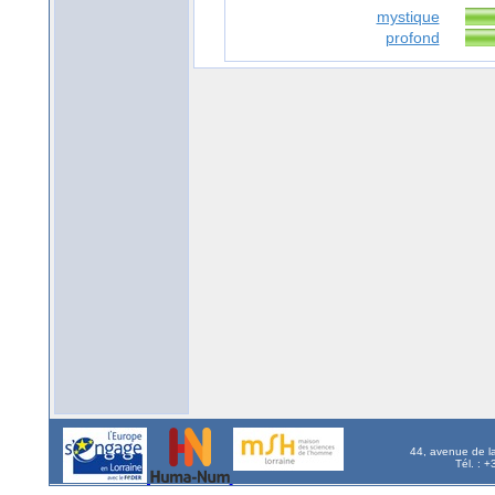
mystique
profond
44, avenue de l
Tél. : 