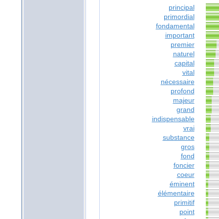
principal
primordial
fondamental
important
premier
naturel
capital
vital
nécessaire
profond
majeur
grand
indispensable
vrai
substance
gros
fond
foncier
coeur
éminent
élémentaire
primitif
point