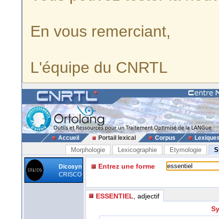
En vous remerciant,
L'équipe du CNRTL
Accueil
Portail lexical
Corpus
Lexique
Morphologie
Lexicographie
Etymologie
S
Entrez une forme
Dicosyn
CRISCO
ESSENTIEL
, adjectif
Sy