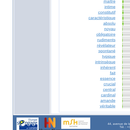
maître
intime
constitutif
caractéristique
absolu
noyau
obligatoire
rudiments
révélateur
spontané
typique
intrinsèque
inhérent
fait
essence
crucial
central
cardinal
amande
véritable
44, avenue de l
Tél. : 