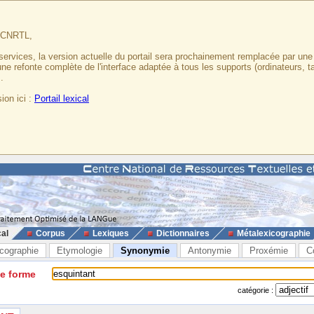
u CNRTL,
services, la version actuelle du portail sera prochainement remplacée par un
 une refonte complète de l'interface adaptée à tous les supports (ordinateurs, t
.
ion ici :
Portail lexical
cal
Corpus
Lexiques
Dictionnaires
Métalexicographie
cographie
Etymologie
Synonymie
Antonymie
Proxémie
C
ne forme
catégorie :