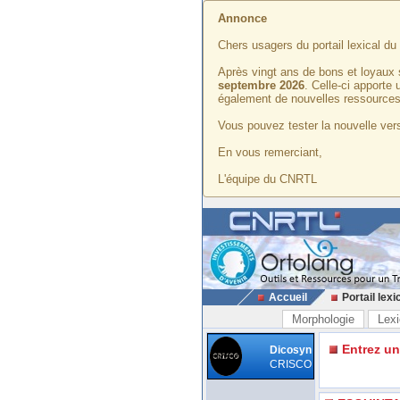
Annonce
Chers usagers du portail lexical d
Après vingt ans de bons et loyaux 
septembre 2026
. Celle-ci apporte
également de nouvelles ressources
Vous pouvez tester la nouvelle vers
En vous remerciant,
L'équipe du CNRTL
Accueil
Portail lexi
Morphologie
Lexi
Entrez u
Dicosyn
CRISCO