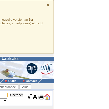
×
e nouvelle version au
1er
ablettes, smartphones) et inclut
Outils
Contact
oncordance
Aide