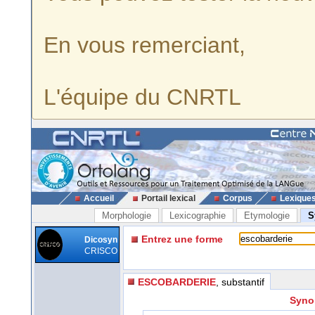
En vous remerciant,
L'équipe du CNRTL
Accueil
Portail lexical
Corpus
Lexique
Morphologie
Lexicographie
Etymologie
S
Entrez une forme
Dicosyn
CRISCO
ESCOBARDERIE
, substantif
Syno