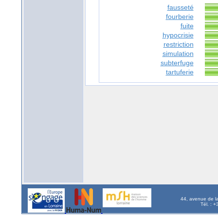
fausseté
fourberie
fuite
hypocrisie
restriction
simulation
subterfuge
tartuferie
44, avenue de l
Tél. : 