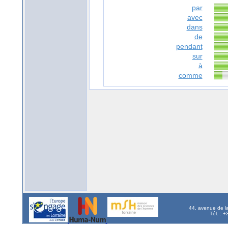
par
avec
dans
de
pendant
sur
à
comme
44, avenue de l
Tél. : 