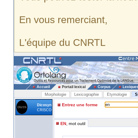
En vous remerciant,
L'équipe du CNRTL
Accueil
Portail lexical
Corpus
Lexique
Morphologie
Lexicographie
Etymologie
S
Entrez une forme
Dicosyn
CRISCO
EN
, mot outil