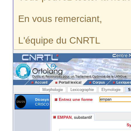
En vous remerciant,
L'équipe du CNRTL
Accueil
Portail lexical
Corpus
Lexique
Morphologie
Lexicographie
Etymologie
S
Entrez une forme
Dicosyn
CRISCO
EMPAN
, substantif
S