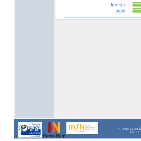
largeur
main
44, avenue de l
Tél. : 