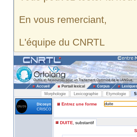
En vous remerciant,
L'équipe du CNRTL
Accueil
Portail lexical
Corpus
Lexique
Morphologie
Lexicographie
Etymologie
S
Entrez une forme
Dicosyn
CRISCO
DUITE
, substantif
S