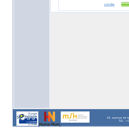
corde
44, avenue de l
Tél. : 