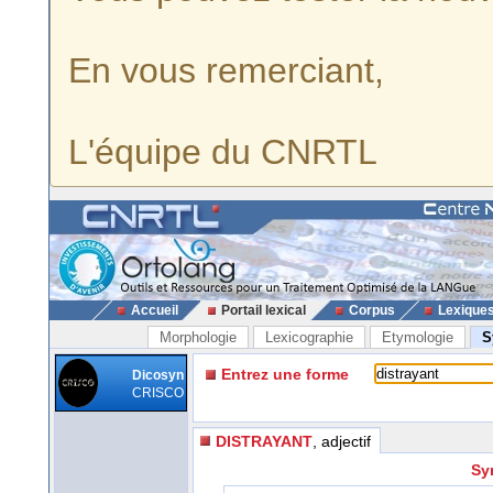
En vous remerciant,
L'équipe du CNRTL
Accueil
Portail lexical
Corpus
Lexique
Morphologie
Lexicographie
Etymologie
S
Entrez une forme
Dicosyn
CRISCO
DISTRAYANT
, adjectif
Sy