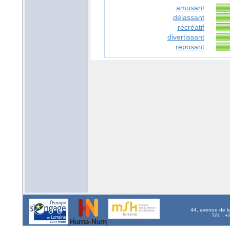
amusant
délassant
récréatif
divertissant
reposant
44, avenue de l
Tél. : 