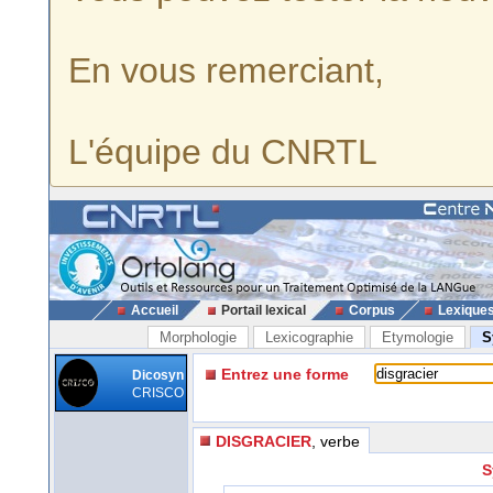
En vous remerciant,
L'équipe du CNRTL
Accueil
Portail lexical
Corpus
Lexique
Morphologie
Lexicographie
Etymologie
S
Entrez une forme
Dicosyn
CRISCO
DISGRACIER
, verbe
S