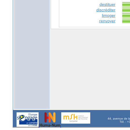
destituer
discréditer
limoger
renvoyer
44, avenue de l
Tél. : 