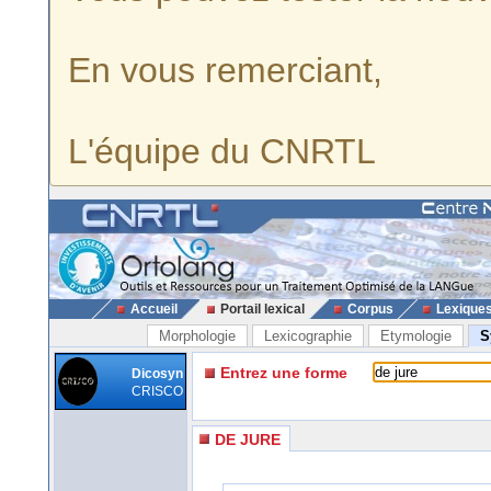
En vous remerciant,
L'équipe du CNRTL
Accueil
Portail lexical
Corpus
Lexique
Morphologie
Lexicographie
Etymologie
S
Entrez une forme
Dicosyn
CRISCO
DE JURE