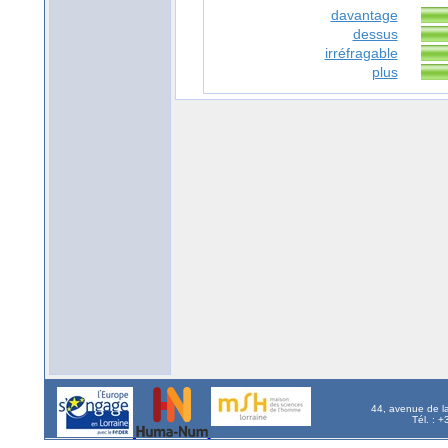
davantage
dessus
irréfragable
plus
44, avenue de l
Tél. : 